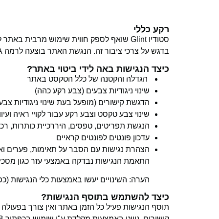
רקע כללי
סטודיו Glint שואף לספק חווית שימוש מרב
בדגש על צרכי ציבור זה. הנגשת האתר בוצעה לרמה AA לפי התקן הישראלי 5568 המבוסס על התקן העולמי WCAG2.
כיצד הנגישות באה לידי ביטוי באתר?
הגדלה והקטנה של כלל הטקסט באתר
שינוי ניגודיות צבעים (צבע רקע כהה)
הדגשת קישורים (מופעל בעת שינוי ניגודיות צבע
שינוי צבע טקסט וצבע רקע עבור לקויי ראיה ועיוו
הנגשת תפריטים, טפסים, היררכיית כותרות, רכיב
עדכון פונטים לפונטים קראיים
הצהרת נגישות עם הסבר על תאימות, פערים וא
התאמת הנגישות נבדקה באמצעי עזר כגון מסכים ומכשירים 
הערה: השינויים יעשו באמצעות כלי הנגישות (כ
כיצד להשתמש בתוסף הנגישות?
תוסף הנגישות פעיל כל הזמן באתר ואין צורך בפעולה 
קישורים. ניווט באמצעות מקלדת ע"י שימוש בכפתור TAB לדילוג לאזורי תוכן שונים.